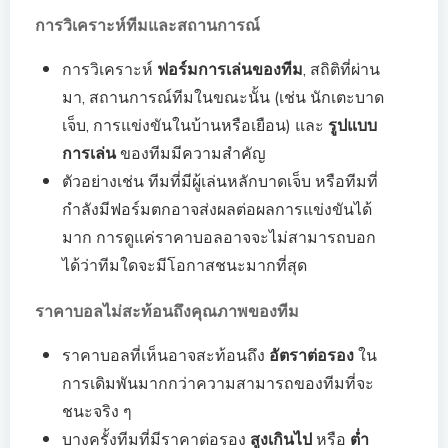
การวิเคราะห์ทีมและสถานการณ์
การวิเคราะห์
ฟอร์มการเล่นของทีม
, สถิติที่ผ่าน
มา, สถานการณ์ทีมในขณะนั้น (เช่น นักเตะบาด
เจ็บ, การแข่งขันในบ้านหรือเยือน) และ
รูปแบบ
การเล่น
ของทีมมีความสำคัญ
ตัวอย่างเช่น ทีมที่มีผู้เล่นหลักบาดเจ็บ หรือทีมที่
กำลังมีฟอร์มตกอาจส่งผลต่อผลการแข่งขันได้
มาก การดูแค่ราคาบอลอาจจะไม่สามารถบอก
ได้ว่าทีมใดจะมีโอกาสชนะมากที่สุด
ราคาบอลไม่สะท้อนถึงคุณภาพของทีม
ราคาบอลที่เห็นอาจสะท้อนถึง
อัตราต่อรอง
ใน
การเดิมพันมากกว่าความสามารถของทีมที่จะ
ชนะจริง ๆ
บางครั้งทีมที่มีราคาต่อรอง
สูงเกินไป
หรือ
ต่ำ