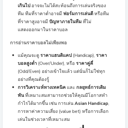
เกินไป
อาจจะไม่ได้สะท้อนถึงการเล่นจริงของ
ทีม ทีมที่ราคาต่ำอาจมี
ฟอร์มการเล่นดี
หรือทีม
ที่ราคาสูงอาจมี
ปัญหาภายในทีม
ที่ไม่
แสดงออกมาในราคาบอล
การอ่านราคาบอลไม่เพียงพอ
แม้คุณจะดู
ราคาแฮนดิแคป
(Handicap),
ราคา
บอลสูงต่ำ
(Over/Under), หรือ
ราคาคู่คี่
(Odd/Even) อย่างเข้าใจแล้ว แต่นั่นก็ไม่ใช่ทุก
อย่างที่คุณต้องรู้
การวิเคราะห์ทางเทคนิค
และ
กลยุทธ์การเดิม
พัน
ที่เหมาะสมสามารถช่วยให้คุณมีโอกาสทำ
กำไรได้มากขึ้น เช่น การเล่น
Asian Handicap
,
การหาค่าความเสี่ยง (value bet) หรือการเลือก
เล่นในช่วงเวลาที่เหมาะสม