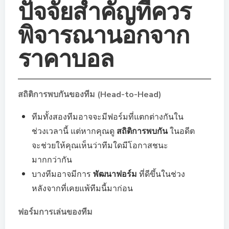
ปัจจัยสำคัญที่ควร
พิจารณานอกจาก
ราคาบอล
สถิติการพบกันของทีม (Head-to-Head)
ทีมทั้งสองทีมอาจจะมีฟอร์มที่แตกต่างกันใน
ช่วงเวลานี้ แต่หากคุณดู
สถิติการพบกัน
ในอดีต
จะช่วยให้คุณเห็นว่าทีมใดมีโอกาสชนะ
มากกว่ากัน
บางทีมอาจมีการ
พัฒนาฟอร์ม
ที่ดีขึ้นในช่วง
หลังจากที่เคยแพ้ทีมนี้มาก่อน
ฟอร์มการเล่นของทีม