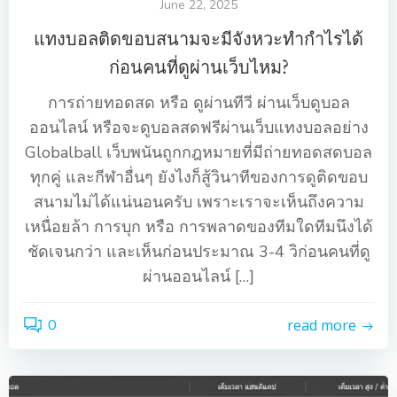
June 22, 2025
แทงบอลติดขอบสนามจะมีจังหวะทำกำไรได้
ก่อนคนที่ดูผ่านเว็บไหม?
การถ่ายทอดสด หรือ ดูผ่านทีวี ผ่านเว็บดูบอล
ออนไลน์ หรือจะดูบอลสดฟรีผ่านเว็บแทงบอลอย่าง
Globalball เว็บพนันถูกกฎหมายที่มีถ่ายทอดสดบอล
ทุกคู่ และกีฬาอื่นๆ ยังไงก็สู้วินาทีของการดูติดขอบ
สนามไม่ได้แน่นอนครับ เพราะเราจะเห็นถึงความ
เหนื่อยล้า การบุก หรือ การพลาดของทีมใดทีมนึงได้
ชัดเจนกว่า และเห็นก่อนประมาณ 3-4 วิก่อนคนที่ดู
ผ่านออนไลน์ […]
0
read more