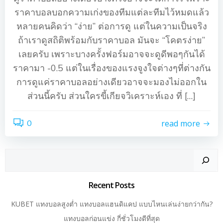
ราคาบอลบอกความเก่งของทีมแต่ละทีมไว้หมดแล้ว
หลายคนคิดว่า “ง่าย” ต่อการดู แต่ในความเป็นจริง
ถ้าเราดูสถิติพร้อมกับราคาบอล มันจะ “โคตรง่าย”
เลยครับ เพราะบางครั้งฟอร์มอาจจะดูดีพอๆกันได้
ราคามา -0.5 แต่ในเรื่องของแรงจูงใจต่างๆที่ต่างกัน
การดูแค่ราคาบอลอย่างเดียวอาจจะมองไม่ออกใน
ส่วนนี้ครับ ส่วนใครขี้เกียจวิเคราะห์เอง ที่ […]
0
read more
Search
Recent Posts
KUBET แทงบอลสูงต่ำ แทงบอลแฮนดิแคป แบบไหนเล่นง่ายกว่ากัน?
แทงบอลก่อนแข่ง กี่ชั่วโมงดีที่สุด