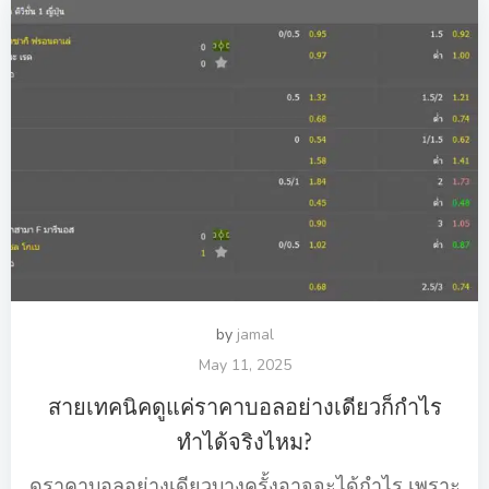
by
jamal
May 11, 2025
สายเทคนิคดูแค่ราคาบอลอย่างเดียวก็กำไร
ทำได้จริงไหม?
ดูราคาบอลอย่างเดียวบางครั้งอาจจะได้กำไร เพราะ