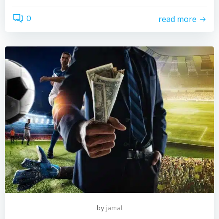
0
read more
by
jamal