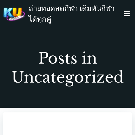
Skip
ถ่ายทอดสดกีฬา เดิมพันกีฬา
to
ได้ทุกคู่
content
Posts in
Uncategorized