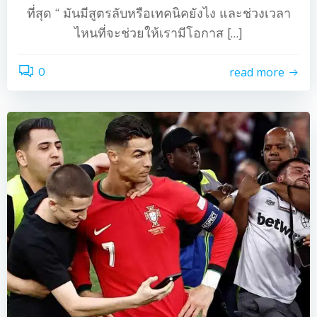
ที่สุด “ มันมีสูตรลับหรือเทคนิคยังไง และช่วงเวลา
ไหนที่จะช่วยให้เรามีโอกาส […]
0
read more