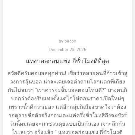
by
bacon
December 23, 2025
แทงบอลก่อนแข่ง กี่ชั่วโมงดีที่สุด
สวัสดีครับคอบอลทุกท่าน! เชื่อว่าหลายคนที่ก้าวเข้าสู่
วงการลุ้นบอล น่าจะเคยเจอคำถามโลกแตกที่เถียง
กันไม่จบว่า “เราควรจะจิ้มบอลตอนไหนดี?” บางคนก็
บอกว่าต้องรีบแทงตั้งแต่ไก่โห่ตอนราคาเปิดใหม่ๆ
เพราะน้ำดีกว่าเยอะ แต่อีกกลุ่มก็เถียงขาดใจว่าต้อง
รอดูรายชื่อตัวจริงก่อนเตะแค่ครึ่งชั่วโมงสิถึงจะชัวร์
วันนี้ผมเลยจะมาชวนคุยแบบเป็นกันเอง เจาะลึกกัน
ไปเลยว่า จริงแล้ว ” แทงบอลก่อนแข่ง กี่ชั่วโมงดี